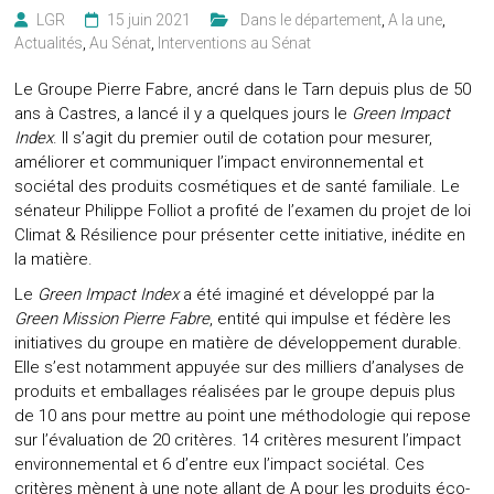
LGR
15 juin 2021
‎ ‎ Dans le département
,
A la une
,
Actualités
,
Au Sénat
,
Interventions au Sénat
Le Groupe Pierre Fabre, ancré dans le Tarn depuis plus de 50
ans à Castres, a lancé il y a quelques jours le
Green Impact
Index
. Il s’agit du premier outil de cotation pour mesurer,
améliorer et communiquer l’impact environnemental et
sociétal des produits cosmétiques et de santé familiale.
Le
sénateur Philippe Folliot a profité de l’examen du projet de loi
Climat & Résilience pour présenter cette initiative, inédite en
la matière.
Le
Green Impact Index
a été imaginé et développé par la
Green Mission Pierre Fabre
, entité qui impulse et fédère les
initiatives du groupe en matière de développement durable.
Elle s’est notamment appuyée sur des milliers d’analyses de
produits et emballages réalisées par le groupe depuis plus
de 10 ans pour mettre au point une méthodologie qui repose
sur l’évaluation de 20 critères. 14 critères mesurent l’impact
environnemental et 6 d’entre eux l’impact sociétal. Ces
critères mènent à une note allant de A pour les produits éco-