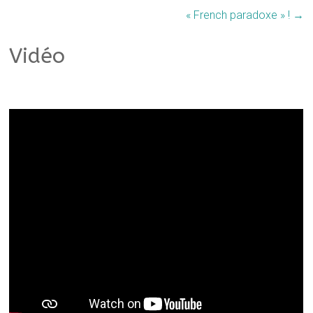
« French paradoxe » !
→
Vidéo