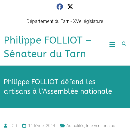
Skip
to
content
Département du Tarn - XVe législature
Philippe FOLLIOT –
Sénateur du Tarn
Philippe FOLLIOT défend les
artisans à l’Assemblée nationale
LGR
14 février 2014
Actualités
,
Interventions au