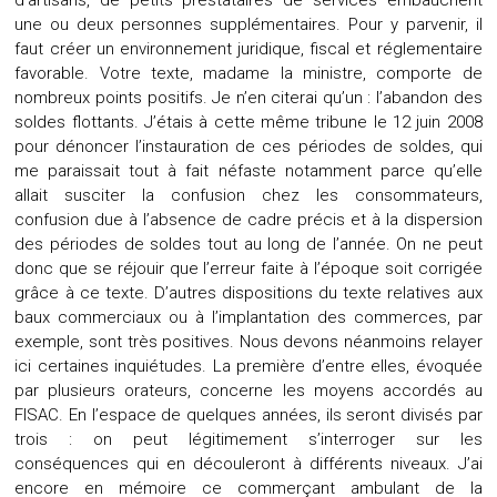
d’artisans, de petits prestataires de services embauchent
une ou deux personnes supplémentaires. Pour y parvenir, il
faut créer un environnement juridique, fiscal et réglementaire
favorable. Votre texte, madame la ministre, comporte de
nombreux points positifs. Je n’en citerai qu’un : l’abandon des
soldes flottants. J’étais à cette même tribune le 12 juin 2008
pour dénoncer l’instauration de ces périodes de soldes, qui
me paraissait tout à fait néfaste notamment parce qu’elle
allait susciter la confusion chez les consommateurs,
confusion due à l’absence de cadre précis et à la dispersion
des périodes de soldes tout au long de l’année. On ne peut
donc que se réjouir que l’erreur faite à l’époque soit corrigée
grâce à ce texte. D’autres dispositions du texte relatives aux
baux commerciaux ou à l’implantation des commerces, par
exemple, sont très positives. Nous devons néanmoins relayer
ici certaines inquiétudes. La première d’entre elles, évoquée
par plusieurs orateurs, concerne les moyens accordés au
FISAC. En l’espace de quelques années, ils seront divisés par
trois : on peut légitimement s’interroger sur les
conséquences qui en découleront à différents niveaux. J’ai
encore en mémoire ce commerçant ambulant de la