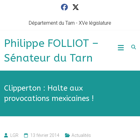
Skip
to
content
Département du Tarn - XVe législature
Philippe FOLLIOT –
Sénateur du Tarn
Clipperton : Halte aux
provocations mexicaines !
LGR
13 février 2014
Actualités