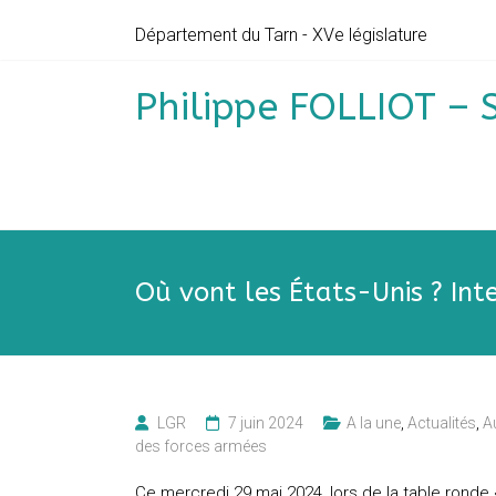
Skip
Département du Tarn - XVe législature
to
content
Philippe FOLLIOT – 
Où vont les États-Unis ? Inte
LGR
7 juin 2024
A la une
,
Actualités
,
A
des forces armées
Ce mercredi 29 mai 2024, lors de la table ronde 