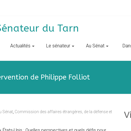
Sénateur du Tarn
Actualités
Le sénateur
Au Sénat
‎ ‎ D
rvention de Philippe Folliot
u Sénat
,
Commission des affaires étrangères, de la défense et
V
« États-Unis : Quelles perspectives et quels défis pour