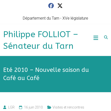
Skip
to
content
Département du Tarn - XVe législature
Philippe FOLLIOT –
Sénateur du Tarn
Eté 2010 – Nouvelle saison du
Café au Café
LGR
16 juin 2010
Visites et rencontres