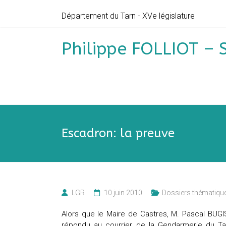
Skip
Département du Tarn - XVe législature
to
content
Philippe FOLLIOT – 
Escadron: la preuve
LGR
10 juin 2010
Dossiers thématiqu
Alors que l
e Maire de Castres, M. Pascal BUGIS
répondu au courrier de la Gendarmerie du T