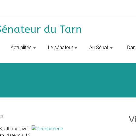
Sénateur du Tarn
Actualités
Le sénateur
Au Sénat
‎ ‎ D
es
V
, affirme avoir
arn daté du 16