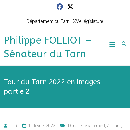
Skip
to
content
Département du Tarn - XVe législature
Philippe FOLLIOT –
Sénateur du Tarn
Tour du Tarn 2022 en images –
partie 2
LGR
19 février 2022
‎ ‎ Dans le département
,
A la une
,