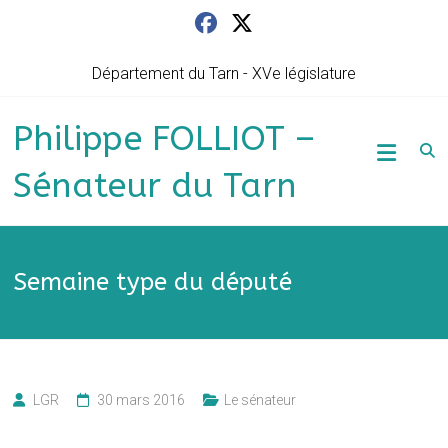
Skip
to
content
Département du Tarn - XVe législature
Philippe FOLLIOT –
Sénateur du Tarn
Semaine type du député
LGR
30 mars 2016
Le sénateur