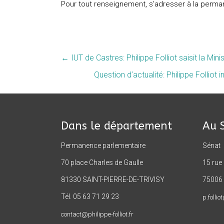
Pour tout renseignement, s’adresser à la perm
←
IUT de Castres: Philippe Folliot saisit la Min
Question d’actualité: Philippe Folliot
Dans le département
Au 
Permanence parlementaire
Sénat
70 place Charles de Gaulle
15 rue
81330 SAINT-PIERRE-DE-TRIVISY
75006 
Tél. 05 63 71 29 23
p.follio
contact@philippe-folliot.fr