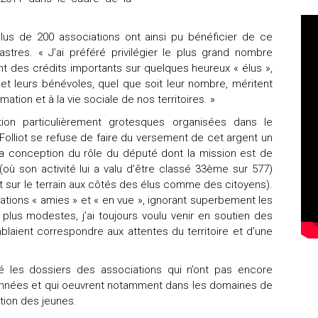
us de 200 associations ont ainsi pu bénéficier de ce
astres. « J’ai préféré privilégier le plus grand nombre
nt des crédits importants sur quelques heureux « élus »,
e, et leurs bénévoles, quel que soit leur nombre, méritent
mation et à la vie sociale de nos territoires. »
n particulièrement grotesques organisées dans le
Folliot se refuse de faire du versement de cet argent un
 sa conception du rôle du député dont la mission est de
 (où son activité lui a valu d’être classé 33ème sur 577)
t sur le terrain aux côtés des élus comme des citoyens).
iations « amies » et « en vue », ignorant superbement les
lus modestes, j’ai toujours voulu venir en soutien des
laient correspondre aux attentes du territoire et d’une
rité les dossiers des associations qui n’ont pas encore
 années et qui oeuvrent notamment dans les domaines de
ection des jeunes.