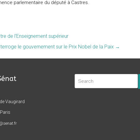
anence parlementaire du député à Castres.
istre de l’Enseignement supérieur
 interroge le gouvernement sur le Prix Nobel de la Paix
→
Sénat
 de Vaugirard
Paris
t@senat.fr