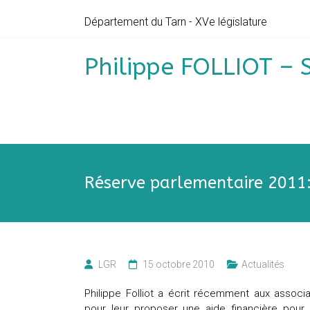
Skip
Département du Tarn - XVe législature
to
content
Philippe FOLLIOT – 
Réserve parlementaire 2011: 
LGR
15 octobre 2010
Actualités
Phil
ippe Folliot a écrit récemment aux associa
pour leur proposer une aide financière pour