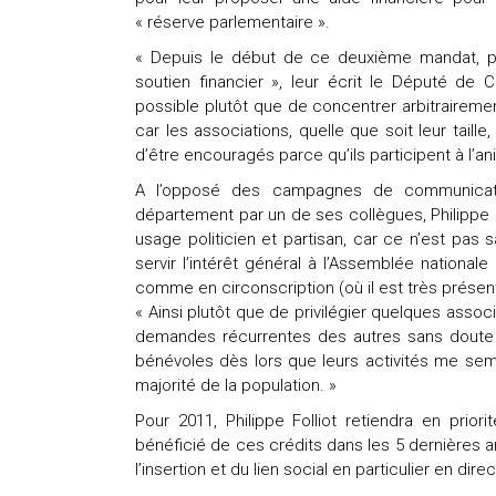
« réserve parlementaire ».
« Depuis le début de ce deuxième mandat, pl
soutien financier », leur écrit le Député de C
possible plutôt que de concentrer arbitraireme
car les associations, quelle que soit leur taill
d’être encouragés parce qu’ils participent à l’ani
A l’opposé des campagnes de communicatio
département par un de ses collègues, Philippe 
usage politicien et partisan, car ce n’est pas
servir l’intérêt général à l’Assemblée nationale
comme en circonscription (où il est très présen
« Ainsi plutôt que de privilégier quelques assoc
demandes récurrentes des autres sans doute p
bénévoles dès lors que leurs activités me semb
majorité de la population. »
Pour 2011, Philippe Folliot retiendra en prio
bénéficié de ces crédits dans les 5 dernières
l’insertion et du lien social en particulier en dir