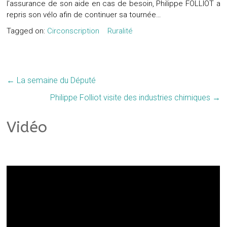
l’assurance de son aide en cas de besoin, Philippe FOLLIOT a
repris son vélo afin de continuer sa tournée…
Tagged on:
Circonscription
Ruralité
←
La semaine du Député
Philippe Folliot visite des industries chimiques
→
Vidéo