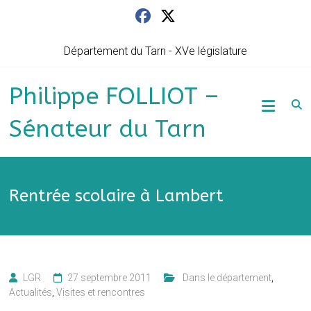
Skip
to
content
Département du Tarn - XVe législature
Philippe FOLLIOT –
Sénateur du Tarn
Rentrée scolaire à Lambert
LGR
27 septembre 2011
‎ ‎ Dans le département
,
Actualités
,
Visites et rencontres