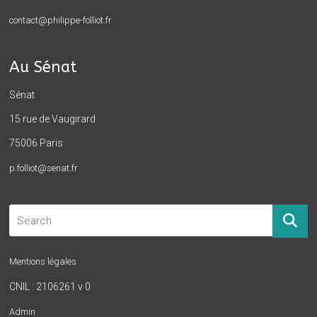
contact@philippe-folliot.fr
Au Sénat
Sénat
15 rue de Vaugirard
75006 Paris
p.folliot@senat.fr
Mentions légales
CNIL : 2106261 v 0
Admin