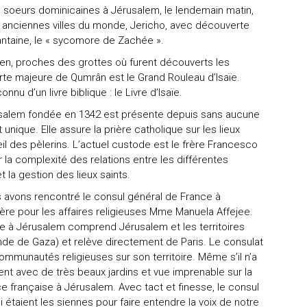
 soeurs dominicaines à Jérusalem, le lendemain matin,
s anciennes villes du monde, Jericho, avec découverte
antaine, le « sycomore de Zachée ».
ien, proches des grottes où furent découverts les
rte majeure de Qumrân est le Grand Rouleau d’Isaïe.
u d’un livre biblique : le Livre d’Isaïe.
rusalem fondée en 1342 est présente depuis sans aucune
t unique. Elle assure la prière catholique sur les lieux
eil des pèlerins. L’actuel custode est le frère Francesco
r la complexité des relations entre les différentes
t la gestion des lieux saints.
avons rencontré le consul général de France à
lère pour les affaires religieuses Mme Manuela Affejee.
ce à Jérusalem comprend Jérusalem et les territoires
nde de Gaza) et relève directement de Paris. Le consulat
mmunautés religieuses sur son territoire. Même s’il n’a
t avec de très beaux jardins et vue imprenable sur la
sence française à Jérusalem. Avec tact et finesse, le consul
 étaient les siennes pour faire entendre la voix de notre