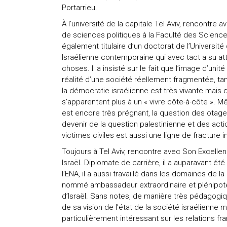
Portarrieu.
À l’université de la capitale Tel Aviv, rencontre
de sciences politiques à la Faculté des Sciences
également titulaire d’un doctorat de l’Université 
Israélienne contemporaine qui avec tact a su att
choses. Il a insisté sur le fait que l’image d’un
réalité d’une société réellement fragmentée, tan
la démocratie israélienne est très vivante mais q
s’apparentent plus à un « vivre côte-à-côte ». 
est encore très prégnant, la question des otages 
devenir de la question palestinienne et des ac
victimes civiles est aussi une ligne de fracture in
Toujours à Tel Aviv, rencontre avec Son Excel
Israël. Diplomate de carrière, il a auparavant é
l’ENA, il a aussi travaillé dans les domaines de 
nommé ambassadeur extraordinaire et plénipoten
d’Israël. Sans notes, de manière très pédagogiqu
de sa vision de l’état de la société israélienne 
particulièrement intéressant sur les relations fr