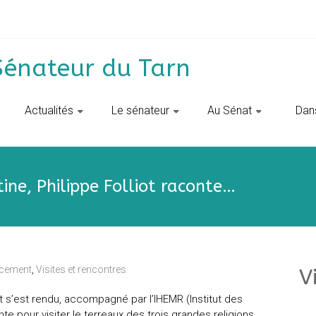
Sénateur du Tarn
Actualités
Le sénateur
Au Sénat
‎ ‎ D
ine, Philippe Folliot raconte…
acement
,
Visites et rencontres
V
iot s’est rendu, accompagné par l’IHEMR (Institut des
te pour visiter le terreaux des trois grandes religions