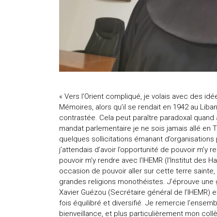
« Vers l’Orient compliqué, je volais avec des id
Mémoires, alors qu’il se rendait en 1942 au Liban
contrastée. Cela peut paraître paradoxal quand 
mandat parlementaire je ne sois jamais allé en Ter
quelques sollicitations émanant d’organisations
j’attendais d’avoir l’opportunité de pouvoir m’y r
pouvoir m’y rendre avec l’IHEMR (l’Institut des H
occasion de pouvoir aller sur cette terre sainte, 
grandes religions monothéistes. J’éprouve une g
Xavier Guézou (Secrétaire général de l’IHEMR) 
fois équilibré et diversifié. Je remercie l’ensem
bienveillance, et plus particulièrement mon col