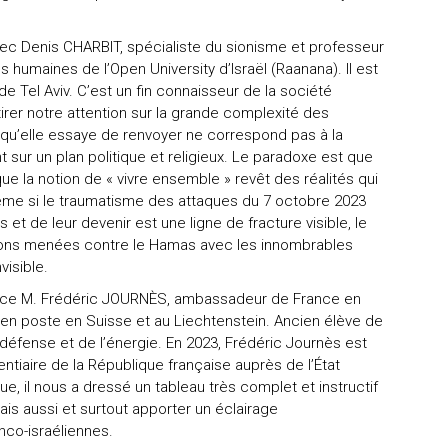
 avec Denis CHARBIT, spécialiste du sionisme et professeur
 humaines de l’Open University d’Israël (Raanana). Il est
de Tel Aviv. C’est un fin connaisseur de la société
irer notre attention sur la grande complexité des
ité qu’elle essaye de renvoyer ne correspond pas à la
t sur un plan politique et religieux. Le paradoxe est que
ue la notion de « vivre ensemble » revêt des réalités qui
Même si le traumatisme des attaques du 7 octobre 2023
et de leur devenir est une ligne de fracture visible, le
tions menées contre le Hamas avec les innombrables
visible.
lence M. Frédéric JOURNÈS, ambassadeur de France en
té en poste en Suisse et au Liechtenstein. Ancien élève de
la défense et de l’énergie. En 2023, Frédéric Journès est
tiaire de la République française auprès de l’État
e, il nous a dressé un tableau très complet et instructif
mais aussi et surtout apporter un éclairage
anco-israéliennes.