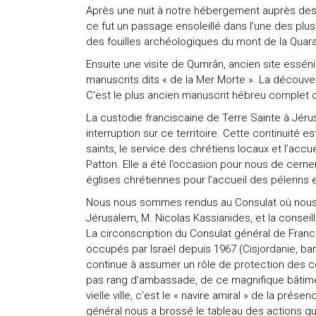
Après une nuit à notre hébergement auprès des
ce fut un passage ensoleillé dans l’une des plu
des fouilles archéologiques du mont de la Quar
Ensuite une visite de Qumrân, ancien site essén
manuscrits dits « de la Mer Morte ». La découve
C’est le plus ancien manuscrit hébreu complet conn
La custodie franciscaine de Terre Sainte à Jé
interruption sur ce territoire. Cette continuité es
saints, le service des chrétiens locaux et l’accu
Patton. Elle a été l’occasion pour nous de cerne
églises chrétiennes pour l’accueil des pélerins e
Nous nous sommes rendus au Consulat où nous 
Jérusalem, M. Nicolas Kassianides, et la conseil
La circonscription du Consulat général de Fran
occupés par Israël depuis 1967 (Cisjordanie, ba
continue à assumer un rôle de protection des co
pas rang d’ambassade, de ce magnifique bâtimen
vielle ville, c’est le « navire amiral » de la pré
général nous a brossé le tableau des actions qui