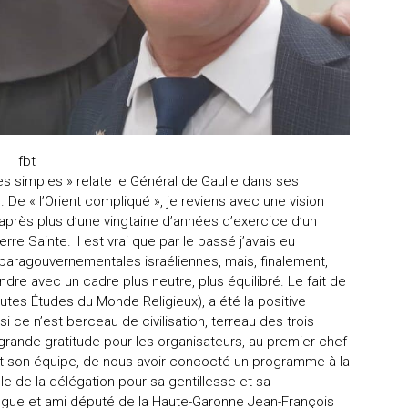
fbt
ées simples » relate le Général de Gaulle dans ses
. De « l’Orient compliqué », je reviens avec une vision
après plus d’une vingtaine d’années d’exercice d’un
re Sainte. Il est vrai que par le passé j’avais eu
 paragouvernementales israéliennes, mais, finalement,
endre avec un cadre plus neutre, plus équilibré. Le fait de
autes Études du Monde Religieux), a été la positive
si ce n’est berceau de civilisation, terreau des trois
rande gratitude pour les organisateurs, au premier chef
et son équipe, de nous avoir concocté un programme à la
ble de la délégation pour sa gentillesse et sa
lègue et ami député de la Haute-Garonne Jean-François