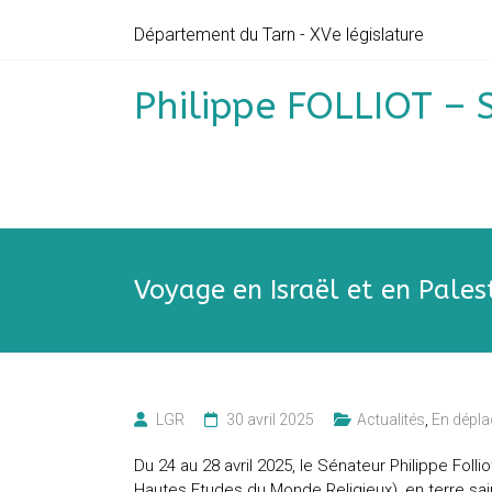
Skip
Département du Tarn - XVe législature
to
content
Philippe FOLLIOT – 
Voyage en Israël et en Palest
LGR
30 avril 2025
Actualités
,
En dépl
Du 24 au 28 avril 2025, le Sénateur Philippe Foll
Hautes Etudes du Monde Religieux), en terre sain