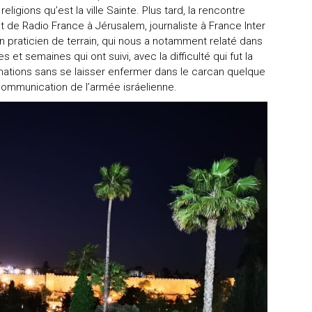
igions qu’est la ville Sainte. Plus tard, la rencontre
de Radio France à Jérusalem, journaliste à France Inter
’un praticien de terrain, qui nous a notamment relaté dans
 et semaines qui ont suivi, avec la difficulté qui fut la
ormations sans se laisser enfermer dans le carcan quelque
e communication de l’armée isráelienne.