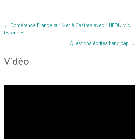
←
Conférence France-sur-Mer à Castres avec l’IHEDN Midi-
Pyrénées
Questions écrites handicap
→
Vidéo