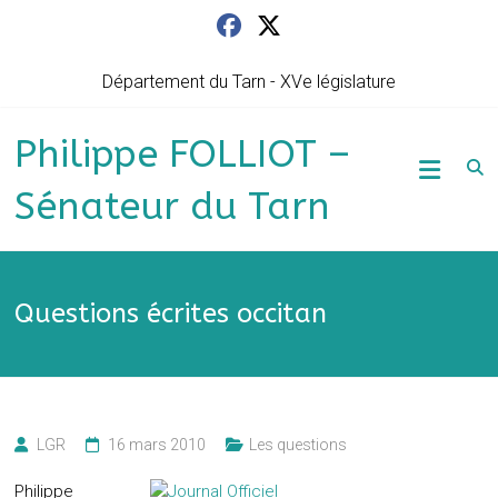
Skip
to
content
Département du Tarn - XVe législature
Philippe FOLLIOT –
Sénateur du Tarn
Questions écrites occitan
LGR
16 mars 2010
Les questions
Philippe