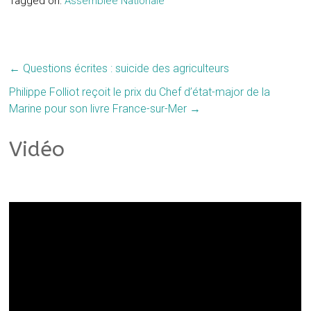
Tagged on:
Assemblée Nationale
←
Questions écrites : suicide des agriculteurs
Philippe Folliot reçoit le prix du Chef d’état-major de la
Marine pour son livre France-sur-Mer
→
Vidéo