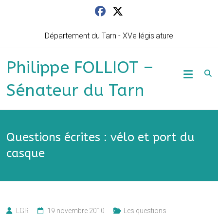
Skip
to
content
Département du Tarn - XVe législature
Philippe FOLLIOT –
Sénateur du Tarn
Questions écrites : vélo et port du
casque
LGR
19 novembre 2010
Les questions