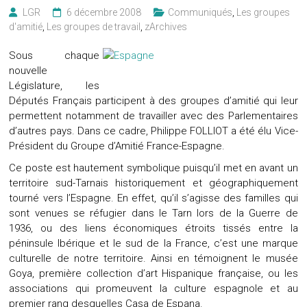
LGR
6 décembre 2008
Communiqués
,
Les groupes
d'amitié
,
Les groupes de travail
,
zArchives
Sous
chaque
nouvelle
Législature, les
Députés Français participent à des groupes d’amitié qui leur
permettent notamment de travailler avec des Parlementaires
d’autres pays. Dans ce cadre, Philippe FOLLIOT a été élu Vice-
Président du Groupe d’Amitié France-Espagne.
Ce poste est hautement symbolique puisqu’il met en avant un
territoire sud-Tarnais historiquement et géographiquement
tourné vers l’Espagne. En effet, qu’il s’agisse des familles qui
sont venues se réfugier dans le Tarn lors de la Guerre de
1936, ou des liens économiques étroits tissés entre la
péninsule Ibérique et le sud de la France, c’est une marque
culturelle de notre territoire. Ainsi en témoignent le musée
Goya, première collection d’art Hispanique française, ou les
associations qui promeuvent la culture espagnole et au
premier rang desquelles Casa de Espana.