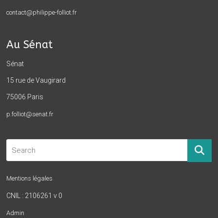
contact@philippe-folliot.fr
Au Sénat
Sénat
15 rue de Vaugirard
75006 Paris
p.folliot@senat.fr
Mentions légales
CNIL : 2106261 v 0
Admin