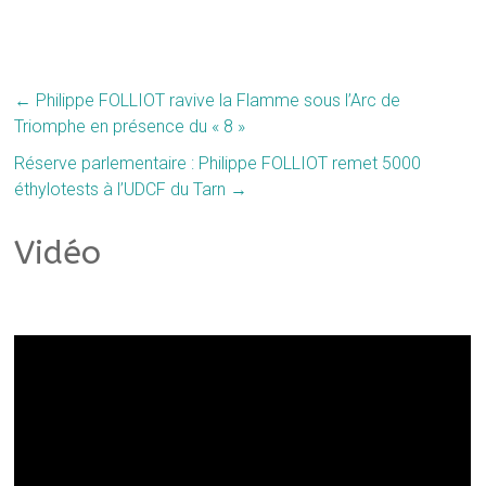
←
Philippe FOLLIOT ravive la Flamme sous l’Arc de
Triomphe en présence du « 8 »
Réserve parlementaire : Philippe FOLLIOT remet 5000
éthylotests à l’UDCF du Tarn
→
Vidéo