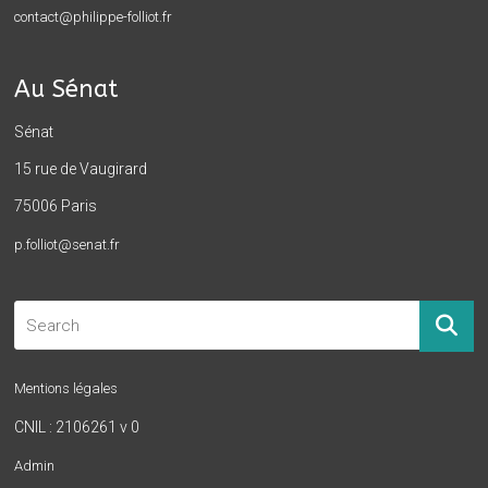
contact@philippe-folliot.fr
Au Sénat
Sénat
15 rue de Vaugirard
75006 Paris
p.folliot@senat.fr
Mentions légales
CNIL : 2106261 v 0
Admin