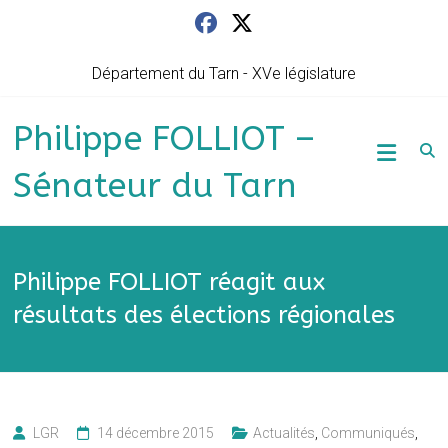
Skip
to
content
Département du Tarn - XVe législature
Philippe FOLLIOT –
Sénateur du Tarn
Philippe FOLLIOT réagit aux
résultats des élections régionales
LGR
14 décembre 2015
Actualités
,
Communiqués
,