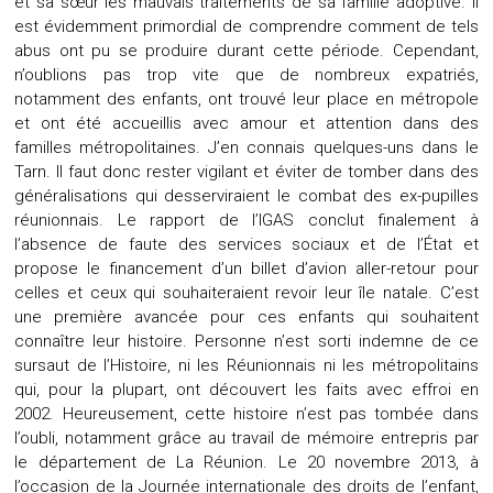
et sa sœur les mauvais traitements de sa famille adoptive. Il
est évidemment primordial de comprendre comment de tels
abus ont pu se produire durant cette période. Cependant,
n’oublions pas trop vite que de nombreux expatriés,
notamment des enfants, ont trouvé leur place en métropole
et ont été accueillis avec amour et attention dans des
familles métropolitaines. J’en connais quelques-uns dans le
Tarn. Il faut donc rester vigilant et éviter de tomber dans des
généralisations qui desserviraient le combat des ex-pupilles
réunionnais. Le rapport de l’IGAS conclut finalement à
l’absence de faute des services sociaux et de l’État et
propose le financement d’un billet d’avion aller-retour pour
celles et ceux qui souhaiteraient revoir leur île natale. C’est
une première avancée pour ces enfants qui souhaitent
connaître leur histoire. Personne n’est sorti indemne de ce
sursaut de l’Histoire, ni les Réunionnais ni les métropolitains
qui, pour la plupart, ont découvert les faits avec effroi en
2002. Heureusement, cette histoire n’est pas tombée dans
l’oubli, notamment grâce au travail de mémoire entrepris par
le département de La Réunion. Le 20 novembre 2013, à
l’occasion de la Journée internationale des droits de l’enfant,