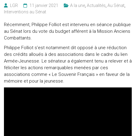
LGR
11 janvier 2021
A la une
,
Actualités
,
Au Sénat
,
Interventions au Sénat
Récemment, Philippe Folliot est intervenu en séance publique
au Sénat lors du vote du budget afférent à la Mission Anciens
Combattants.
Philippe Folliot s’est notamment dit opposé à une réduction
des crédits alloués à des associations dans le cadre du lien
Armée-Jeunesse. Le sénateur a également tenu a relever et à
féliciter les actions remarquables menées par ces
associations comme « Le Souvenir Français » en faveur de la
mémoire et pour la jeunesse.