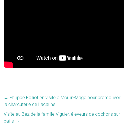
←
Philippe Folliot en visite à Moulin-Mage pour promouvoir
la charcuterie de Lacaune
Visite au Bez de la famille Viguier, éleveurs de cochons sur
paille
→