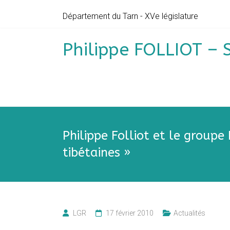
Skip
Département du Tarn - XVe législature
to
content
Philippe FOLLIOT – 
Philippe Folliot et le groupe
tibétaines »
LGR
17 février 2010
Actualités