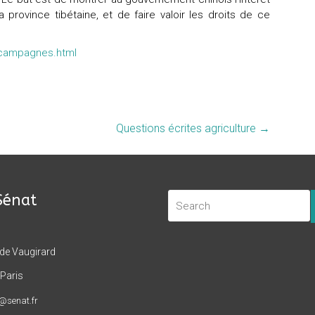
a province tibétaine, et de faire valoir les droits de ce
c/campagnes.html
Questions écrites agriculture
→
Sénat
 de Vaugirard
Paris
t@senat.fr