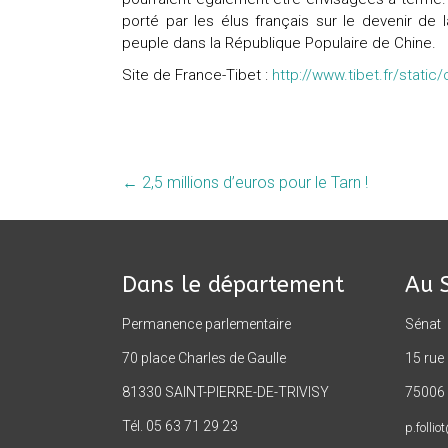
porté par les élus français sur le devenir de l
peuple dans la République Populaire de Chine.
Site de France-Tibet :
http://www.tibet.fr/stati
←
2,5 millions d’euros pour le Tarn !
Dans le département
Au 
Permanence parlementaire
Sénat
70 place Charles de Gaulle
15 rue
81330 SAINT-PIERRE-DE-TRIVISY
75006 
Tél. 05 63 71 29 23
p.follio