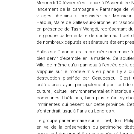
Mercredi 10 février s’est tenue à l’Assemblée Na
lancement de la campagne « Parrainage de vil
villages tibétains », organisée par Monsieur
Halioua, Maire de Salles-sur-Garonne, et l’asso
en présence de Tashi Wangdi, représentant du 
Le groupe parlementaire de soutien au Tibet do
de nombreux députés et sénateurs étaient prés
Salles-sur-Garonne est la première commune fran
bien servir d’exemple en la matière. Ce soutie
Ville, de même qu’un panneau à l’entrée de la c
s’appuie sur le modèle mis en place il y a q
destruction planifiée par Ceaucescu. C’est u
préfectures, ayant principalement pour but de 
culturel, cultuel, environnemental et historiq
communes tibétaines, bien plus qu’un symbo
imminentes qui pèsent sur cette province. Cette 
s’entendrait jusqu’à Paris ou Londres ».
Le groupe parlementaire sur le Tibet, dont Philip
en va de la préservation du patrimoine tibét
pourraient également être envisagées à terme. 