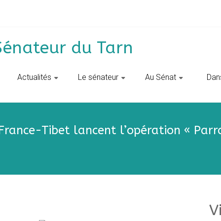
Sénateur du Tarn
Actualités
Le sénateur
Au Sénat
‎ ‎ D
 France-Tibet lancent l’opération « Parr
V