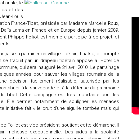
tionale, le
les et des
 Jean-Louis
ciation France-Tibet, présidée par Madame Marcelle Roux,
Dalïa Lama en France et en Europe depuis janvier 2009.
nt Philippe Folliot est membre participe à ce projet, et
ents.
çaise à parrainer un village tibétain, Lhatsé, et compte
n se traduit par un drapeau tibétain apposé à l’Hôtel de
ommune, qui sera inauguré le 24 avril 2010. Le parrainage
uelques années pour sauver les villages roumains de la
ne décision facilement réalisable, autorisée par les
contribuer à la sauvegarde et à la défense du patrimoine
ue du Tibet. Cette campagne est très importante pour les
le. Elle permet notamment de souligner les menaces
initiative fait « le bruit d’une aiguille tombée mais qui
pe Folliot est vice-président, soutient cette démarche. Il
ain, richesse exceptionnelle. Des aides à la scolarité
Le but est de montrer au gouvernement chinois l’intérêt