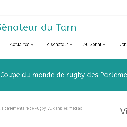
Sénateur du Tarn
Actualités
Le sénateur
Au Sénat
‎ ‎ D
a Coupe du monde de rugby des Parlemen
le parlementaire de Rugby
,
Vu dans les médias
V