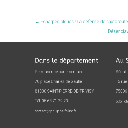
←
Echarpes bleues ! La défense de l’autoroute 
Désenclave
Dans le département
Au 
Permanence parlementaire
Sénat
70 place Charles de Gaulle
15 rue
81330 SAINT-PIERRE-DE-TRIVISY
75006 
Tél. 05 63 71 29 23
p.follio
contact@philippe-folliot.fr