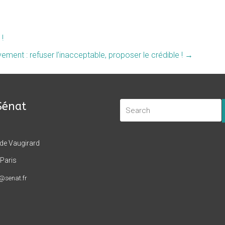
!
ment : refuser l’inacceptable, proposer le crédible !
→
Sénat
 de Vaugirard
Paris
t@senat.fr