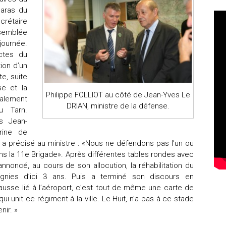
paras du
crétaire
semblée
journée.
ctes du
tion d’un
e, suite
se et la
Philippe FOLLIOT au côté de Jean-Yves Le
galement
DRIAN, ministre de la défense.
u Tarn.
s Jean-
rine de
l a précisé au ministre : «Nous ne défendons pas l’un ou
dons la 11e Brigade». Après différentes tables rondes avec
annoncé, au cours de son allocution, la réhabilitation du
nies d’ici 3 ans. Puis a terminé son discours en
ausse lié à l’aéroport, c’est tout de même une carte de
 qui unit ce régiment à la ville. Le Huit, n’a pas à ce stade
nir. »