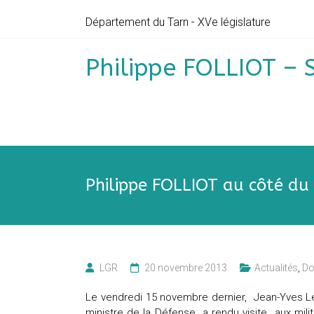
Skip
Département du Tarn - XVe législature
to
content
Philippe FOLLIOT – 
Philippe FOLLIOT au côté du
LGR
20 novembre 2013
Actualités
,
Do
Le vendredi 15 novembre dernier, Jean-Yves L
ministre de la Défense a rendu visite aux milit