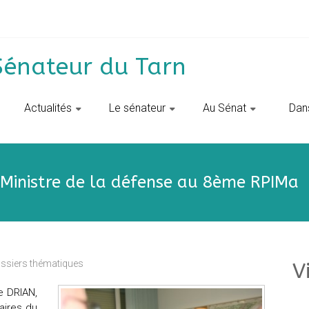
Sénateur du Tarn
Actualités
Le sénateur
Au Sénat
‎ ‎ D
 Ministre de la défense au 8ème RPIMa
ssiers thématiques
V
e DRIAN,
aires du