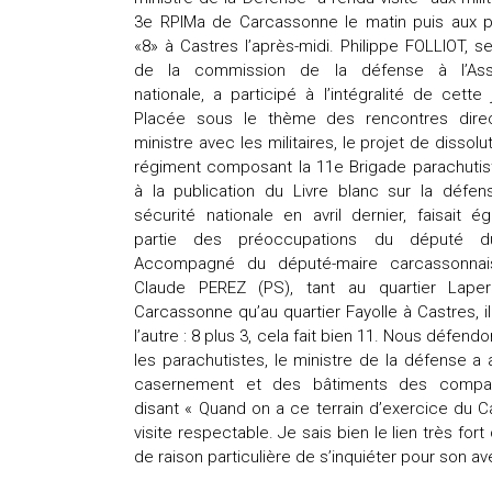
3e RPIMa de Carcassonne le matin puis aux 
«8» à Castres l’après-midi. Philippe FOLLIOT, se
de la commission de la défense à l’As
nationale, a participé à l’intégralité de cette 
Placée sous le thème des rencontres dire
ministre avec les militaires, le projet de dissolu
régiment composant la 11e Brigade parachutist
à la publication du Livre blanc sur la défen
sécurité nationale en avril dernier, faisait é
partie des préoccupations du député d
Accompagné du député-maire carcassonnai
Claude PEREZ (PS), tant au quartier Laper
Carcassonne qu’au quartier Fayolle à Castres, i
l’autre : 8 plus 3, cela fait bien 11. Nous défen
les parachutistes, le ministre de la défense a 
casernement et des bâtiments des compag
disant « Quand on a ce terrain d’exercice du C
visite respectable. Je sais bien le lien très fort
de raison particulière de s’inquiéter pour son ave