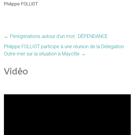
Philippe FOLLIOT
←
Pérégrinations autour d’un mot : DÉPENDANCE
Philippe FOLLIOT participe à une réunion de la Délégation
Outre-mer sur la situation à Mayotte
→
Vidéo