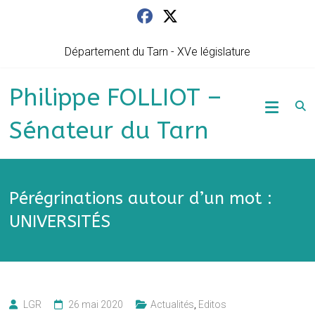
Skip
to
content
Département du Tarn - XVe législature
Philippe FOLLIOT –
Sénateur du Tarn
Pérégrinations autour d’un mot :
UNIVERSITÉS
LGR
26 mai 2020
Actualités
,
Editos