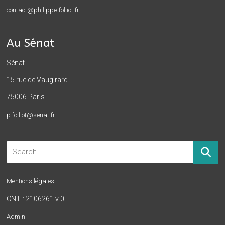
contact@philippe-folliot.fr
Au Sénat
Sénat
15 rue de Vaugirard
75006 Paris
p.folliot@senat.fr
Mentions légales
CNIL : 2106261 v 0
Admin