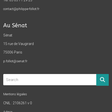
Tél. 05 63 71 29 23
contact@philippe-folliot.fr
Au Sénat
Sénat
15 rue de Vaugirard
75006 Paris
p.folliot@senat.fr
Mentions légales
CNIL : 2106261 v 0
Admin