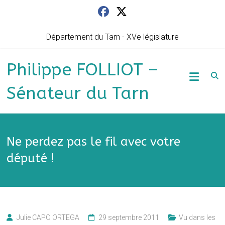
Skip
to
content
Département du Tarn - XVe législature
Philippe FOLLIOT –
Sénateur du Tarn
Ne perdez pas le fil avec votre
député !
Julie CAPO ORTEGA
29 septembre 2011
Vu dans les