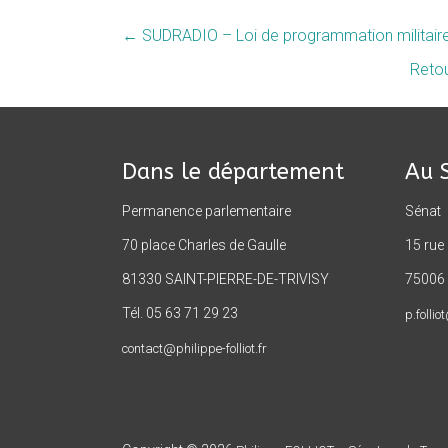
←
SUDRADIO – Loi de programmation militaire :
Retou
Dans le département
Au 
Permanence parlementaire
Sénat
70 place Charles de Gaulle
15 rue
81330 SAINT-PIERRE-DE-TRIVISY
75006 
Tél. 05 63 71 29 23
p.follio
contact@philippe-folliot.fr