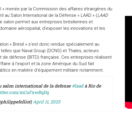
sil » menée par la Commission des affaires étrangères du
ril au Salon International de la Défense « LAAD » (
LAAD
Ce salon permet aux entreprises brésiliennes et
e domaine aérospatial, d’exposer les innovations et les
ation « Brésil » s’est donc rendue spécialement au
s telles que Naval Group (DCNS) et Thales, acteurs
t de défense (BITD) française. Ces entreprises réalisent
ffaire à l’export et la zone Amérique du Sud fait
blics en matière d’équipement militaire notamment.
u salon international de la defense
#laad
à Rio de
witter.com/mCuFxwBqDq
@philippefolliot)
April 11, 2023