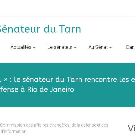
Sénateur du Tarn
Actualités
Le sénateur
Au Sénat
‎ ‎ D
l » : le sénateur du Tarn rencontre les 
fense à Rio de Janeiro
Commission des affaires étrangères, de la défense et des
V
 d'information