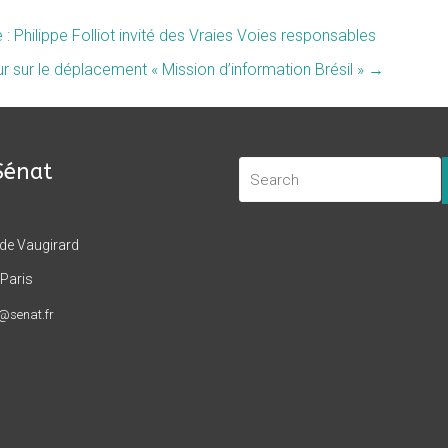
 Philippe Folliot invité des Vraies Voies responsables
r sur le déplacement « Mission d’information Brésil »
→
Sénat
 de Vaugirard
Paris
t@senat.fr