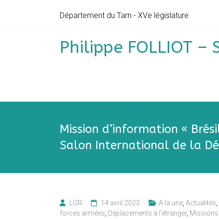
Skip
Département du Tarn - XVe législature
to
content
Philippe FOLLIOT – 
Mission d’information « Brési
Salon International de la Dé
LGR
14 avril 2023
A la une
,
Actualités
,
forces armées
,
Déplacements à l'étranger
,
Missions