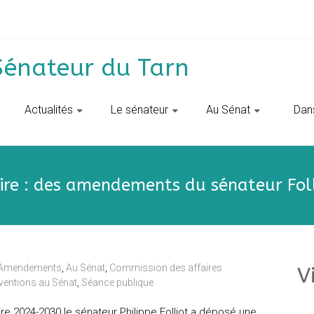
Sénateur du Tarn
Actualités
Le sénateur
Au Sénat
‎ ‎ D
ire : des amendements du sénateur Fol
Amendements
,
Au Sénat
,
Commission des affaires
V
rventions au Sénat
,
Séance publique
re 2024-2030 le sénateur Philippe Folliot a déposé une