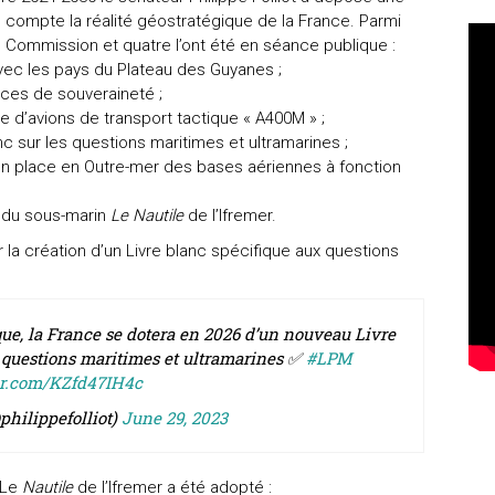
compte la réalité géostratégique de la France. Parmi
Commission et quatre l’ont été en séance publique :
ec les pays du Plateau des Guyanes ;
ces de souveraineté ;
 d’avions de transport tactique « A400M » ;
nc sur les questions maritimes et ultramarines ;
 en place en Outre-mer des bases aériennes à fonction
re du sous-marin
Le Nautile
de l’Ifremer.
la création d’un Livre blanc spécifique aux questions
que, la France se dotera en 2026 d’un nouveau Livre
s questions maritimes et ultramarines ✅
#LPM
er.com/KZfd47IH4c
philippefolliot)
June 29, 2023
 Le
Nautile
de l’Ifremer a été adopté :