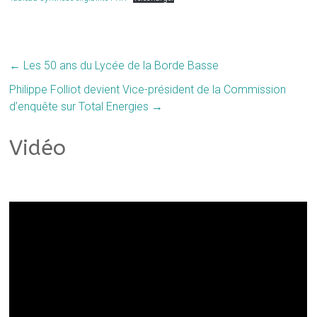
←
Les 50 ans du Lycée de la Borde Basse
Philippe Folliot devient Vice-président de la Commission
d’enquête sur Total Energies
→
Vidéo