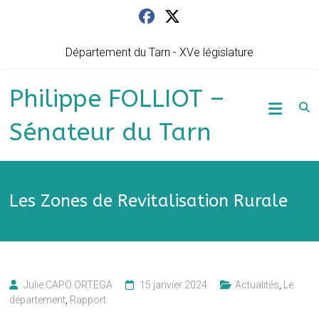
Skip
to
content
Département du Tarn - XVe législature
Philippe FOLLIOT –
Sénateur du Tarn
Les Zones de Revitalisation Rurale
Julie CAPO ORTEGA
15 janvier 2024
Actualités
,
Le
département
,
Rapport