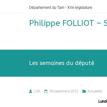
Skip
Département du Tarn - XVe législature
to
content
Philippe FOLLIOT – 
Les semaines du député
LGR
18 septembre 2012
Actualités
Lund