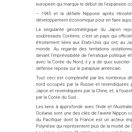
européen qui marque le début de l’expansion col
– 1945 et la défaite Nippone après Hiroshi
développement économique pour en faire aujour
La singularité géostratégique du Japon repo
soubresauts Coréens, c’est un pays qui offici
étroitement liées aux Etats-Unis qui ont, au J
monde. Au regarde des tentations isolationnis
devant l’imprévisibilité de l’erratique politiqu
avec la Corée du Nord, il y a de quoi susciter
défense repose sur le parapluie américain.
Tout ceci est complexifié par les nombreux dif
nord occupés par la Russie et revendiquées p
Japon et revendiquées par la Chine, et, à l’oue
par la Corée du Sud…
Les liens à approfondir avec l’Inde et l’Austr
Océanie sont une des clés de l’avenir Nippon c
du Pacifique dont la France est un acteur impo
Polynésie qui représentent plus de la moitié d