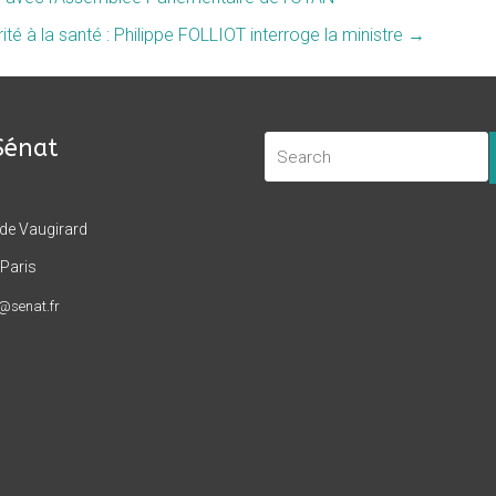
rité à la santé : Philippe FOLLIOT interroge la ministre
→
Sénat
 de Vaugirard
Paris
t@senat.fr