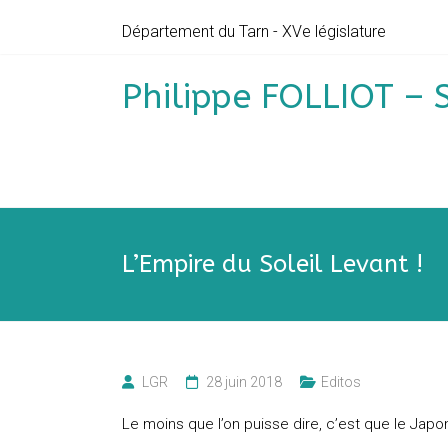
Skip
Département du Tarn - XVe législature
to
content
Philippe FOLLIOT – 
L’Empire du Soleil Levant !
LGR
28 juin 2018
Editos
Le moins que l’on puisse dire, c’est que le Japon