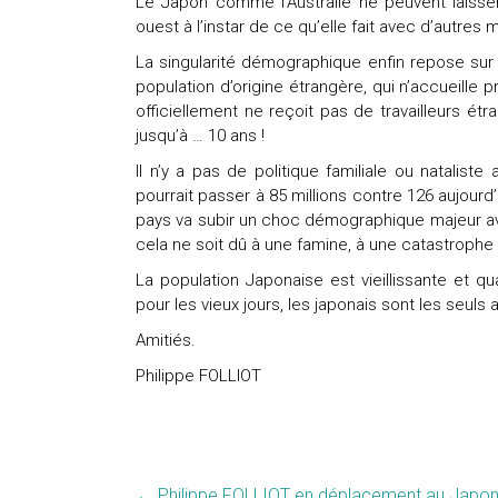
Le Japon comme l’Australie ne peuvent laisser
ouest à l’instar de ce qu’elle fait avec d’autre
La singularité démographique enfin repose su
population d’origine étrangère, qui n’accueille
officiellement ne reçoit pas de travailleurs étr
jusqu’à … 10 ans !
Il n’y a pas de politique familiale ou nataliste 
pourrait passer à 85 millions contre 126 aujourd’h
pays va subir un choc démographique majeur ave
cela ne soit dû à une famine, à une catastrophe
La population Japonaise est vieillissante et q
pour les vieux jours, les japonais sont les seul
Amitiés.
Philippe FOLLIOT
←
Philippe FOLLIOT en déplacement au Japon 