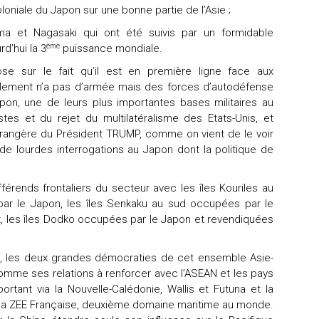
oniale du Japon sur une bonne partie de l’Asie ;
ma et Nagasaki qui ont été suivis par un formidable
ème
d’hui la 3
puissance mondiale.
se sur le fait qu’il est en première ligne face aux
ellement n’a pas d’armée mais des forces d’autodéfense
apon, une de leurs plus importantes bases militaires au
tes et du rejet du multilatéralisme des Etats-Unis, et
e étrangère du Président TRUMP, comme on vient de le voir
 de lourdes interrogations au Japon dont la politique de
férends frontaliers du secteur avec les îles Kouriles au
ar le Japon, les îles Senkaku au sud occupées par le
st, les îles Dodko occupées par le Japon et revendiquées
alie, les deux grandes démocraties de cet ensemble Asie-
omme ses relations à renforcer avec l’ASEAN et les pays
rtant via la Nouvelle-Calédonie, Wallis et Futuna et la
e la ZEE Française, deuxième domaine maritime au monde.