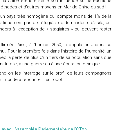
 la Chine étendre seule son influence sur le Pacifique
s méthodes et d’autres moyens en Mer de Chine du sud !
r un pays très homogène qui compte moins de 1% de la
 pratiquement pas de réfugiés, de demandeurs d’asile, qui
angers à l’exception de « stagiaires » qui peuvent rester
affirmée. Ainsi, à l’horizon 2050, la population Japonaise
ui. Pour la première fois dans l’histoire de l’humanité, un
c la perte de plus d’un tiers de sa population sans que
 naturelle, à une guerre ou à une épuration ethnique…
uand on les interroge sur le profil de leurs compagnons
s au monde à répondre … un robot !
avec l’Assemblée Parlementaire de l’OTAN