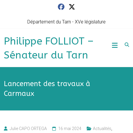
Skip
to
content
Département du Tarn - XVe législature
Philippe FOLLIOT –
Sénateur du Tarn
Lancement des travaux à
Carmaux
Julie CAPO ORTEGA
16 mai 2024
Actualités
,