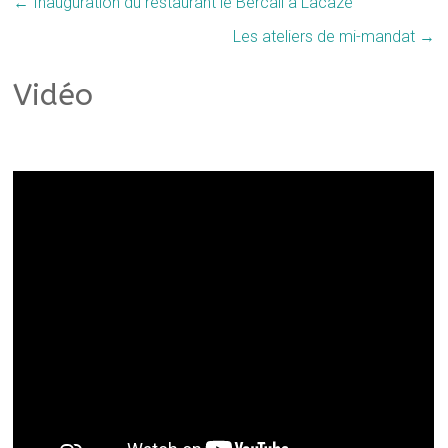
←
Inauguration du restaurant le Bercail à Lacaze
Les ateliers de mi-mandat
→
Vidéo