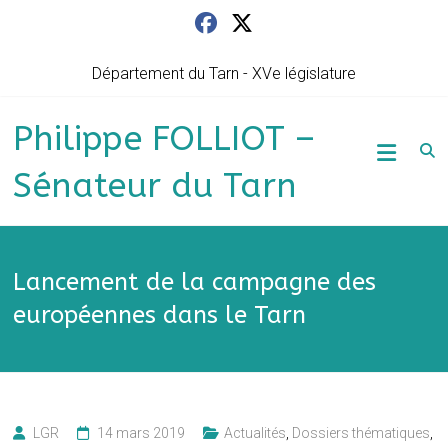
Skip
to
content
Département du Tarn - XVe législature
Philippe FOLLIOT –
Sénateur du Tarn
Lancement de la campagne des
européennes dans le Tarn
LGR
14 mars 2019
Actualités
,
Dossiers thématiques
,