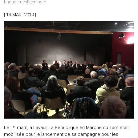
Engagement centriste
| 14 MAR. 2019 |
er
Le 1
mars, à Lavaur, La République en Marche du Tarn était
mobilisée pour le lancement de sa campagne pour les