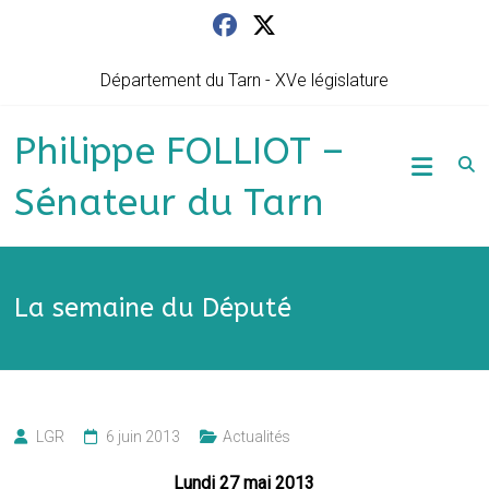
Skip
to
content
Département du Tarn - XVe législature
Philippe FOLLIOT –
Sénateur du Tarn
La semaine du Député
LGR
6 juin 2013
Actualités
Lundi 27 mai 2013