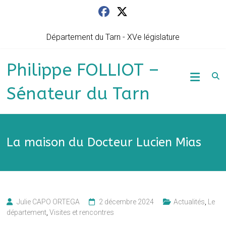
Skip
to
content
Département du Tarn - XVe législature
Philippe FOLLIOT –
Sénateur du Tarn
La maison du Docteur Lucien Mias
Julie CAPO ORTEGA
2 décembre 2024
Actualités
,
Le
département
,
Visites et rencontres