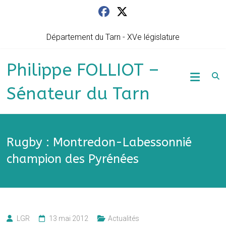
Skip
to
content
Département du Tarn - XVe législature
Philippe FOLLIOT –
Sénateur du Tarn
Rugby : Montredon-Labessonnié
champion des Pyrénées
LGR
13 mai 2012
Actualités