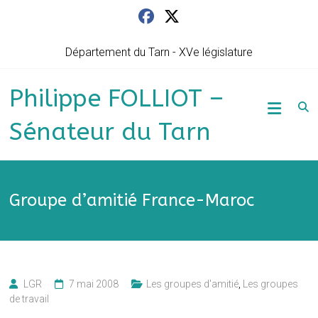
Skip
to
content
Département du Tarn - XVe législature
Philippe FOLLIOT –
Sénateur du Tarn
Groupe d’amitié France-Maroc
LGR
7 mai 2008
Les groupes d'amitié
,
Les groupes
de travail