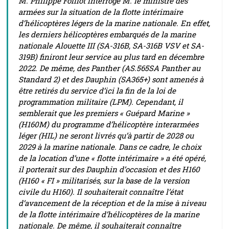
M. Philippe Folliot interroge M. le ministre des
armées sur la situation de la flotte intérimaire
d’hélicoptères légers de la marine nationale. En effet,
les derniers hélicoptères embarqués de la marine
nationale Alouette III (SA-316B, SA-316B VSV et SA-
319B) finiront leur service au plus tard en décembre
2022. De même, des Panther (AS.565SA Panther au
Standard 2) et des Dauphin (SA365+) sont amenés à
être retirés du service d’ici la fin de la loi de
programmation militaire (LPM). Cependant, il
semblerait que les premiers « Guépard Marine »
(H160M) du programme d’hélicoptère interarmées
léger (HIL) ne seront livrés qu’à partir de 2028 ou
2029 à la marine nationale. Dans ce cadre, le choix
de la location d’une « flotte intérimaire » a été opéré,
il porterait sur des Dauphin d’occasion et des H160
(H160 « FI » militarisés, sur la base de la version
civile du H160). Il souhaiterait connaître l’état
d’avancement de la réception et de la mise à niveau
de la flotte intérimaire d’hélicoptères de la marine
nationale. De même, il souhaiterait connaître