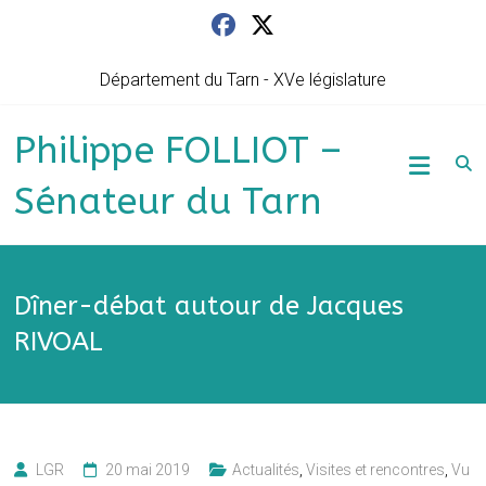
Skip
to
content
Département du Tarn - XVe législature
Philippe FOLLIOT –
Sénateur du Tarn
Dîner-débat autour de Jacques
RIVOAL
LGR
20 mai 2019
Actualités
,
Visites et rencontres
,
Vu