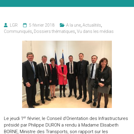
LGR
5 février 2018
A la une
,
Actualités
,
Communiqués
,
Dossiers thématiques
,
Vu dans les médias
er
Le jeudi 1
février, le Conseil d’Orientation des Infrastructures
présidé par Philippe DURON a rendu à Madame Elisabeth
BORNE, Ministre des Transports, son rapport sur les