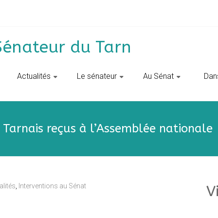
Sénateur du Tarn
Actualités
Le sénateur
Au Sénat
‎ ‎ D
s Tarnais reçus à l’Assemblée nationale
alités
,
Interventions au Sénat
V