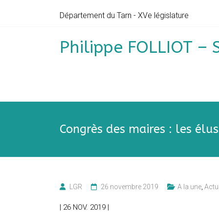
Skip
Département du Tarn - XVe législature
to
content
Philippe FOLLIOT – 
Congrès des maires : les élu
LGR
26 novembre 2019
A la une
,
Actu
| 26 NOV. 2019 |