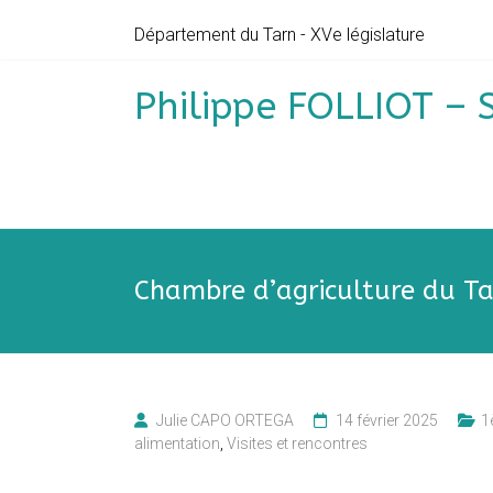
Skip
Département du Tarn - XVe législature
to
content
Philippe FOLLIOT – 
Chambre d’agriculture du Ta
Julie CAPO ORTEGA
14 février 2025
1
alimentation
,
Visites et rencontres