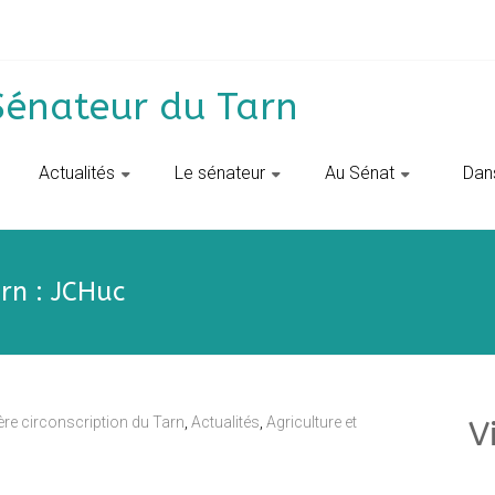
Sénateur du Tarn
Actualités
Le sénateur
Au Sénat
‎ ‎ D
rn : JCHuc
ère circonscription du Tarn
,
Actualités
,
Agriculture et
V