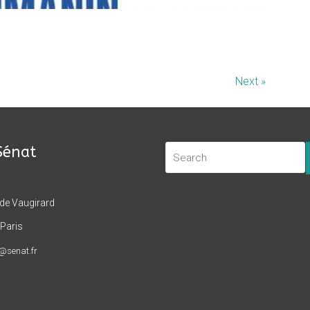
Next »
Sénat
 de Vaugirard
Paris
t@senat.fr