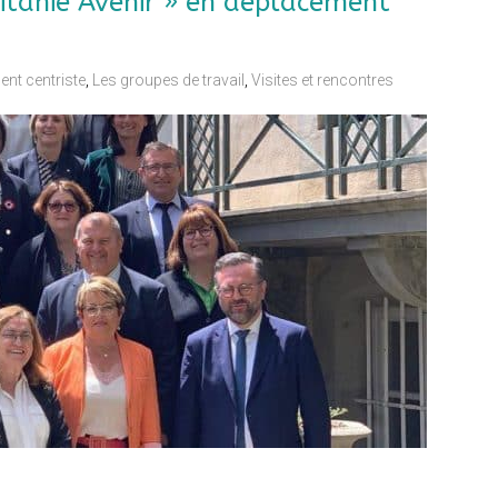
itanie Avenir » en déplacement
nt centriste
,
Les groupes de travail
,
Visites et rencontres