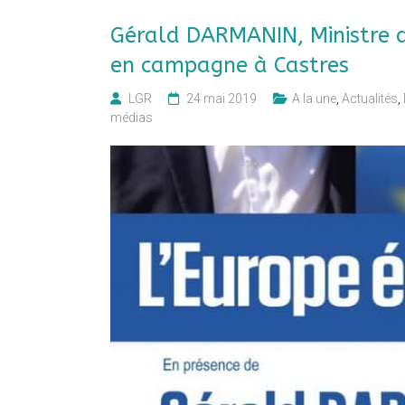
Gérald DARMANIN, Ministre de
en campagne à Castres
LGR
24 mai 2019
A la une
,
Actualités
,
médias