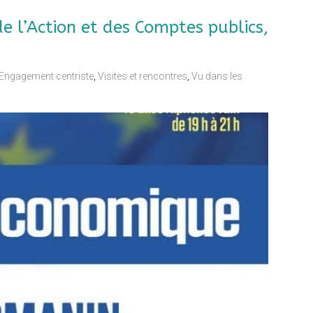
 l’Action et des Comptes publics,
Engagement centriste
,
Visites et rencontres
,
Vu dans les