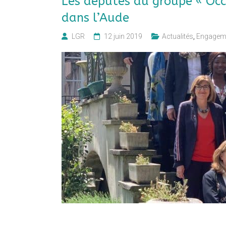
Les députés du groupe « Occ
dans l’Aude
LGR
12 juin 2019
Actualités
,
Engageme