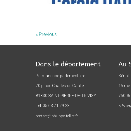
« Previous
Dans le département
Au 
Permanence parlementaire
Sénat
70 place Charles de Gaulle
15 rue
81330 SAINT-PIERRE-DE-TRIVISY
75006 
Tél. 05 63 71 29 23
p.follio
contact@philippe-folliot.fr