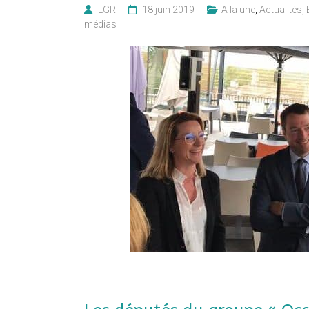
LGR
18 juin 2019
A la une
,
Actualités
,
médias