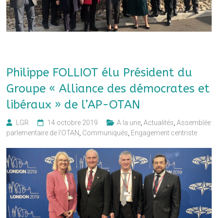
Philippe FOLLIOT élu Président du
Groupe « Alliance des démocrates et
libéraux » de l’AP-OTAN
LGR
14 octobre 2019
A la une
,
Actualités
,
Assemblée
parlementaire de l'OTAN
,
Communiqués
,
Engagement centriste