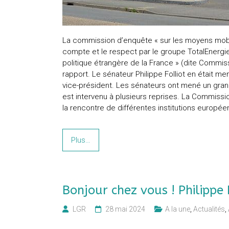
La commission d’enquête « sur les moyens mobili
compte et le respect par le groupe TotalEnergie
politique étrangère de la France » (dite Commis
rapport. Le sénateur Philippe Folliot en était 
vice-président. Les sénateurs ont mené un grand
est intervenu à plusieurs reprises. La Commiss
la rencontre de différentes institutions europée
Plus…
Bonjour chez vous ! Philippe 
LGR
28 mai 2024
A la une
,
Actualités
,