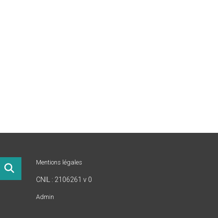
Mentions légales
CNIL : 2106261 v 0
Admin