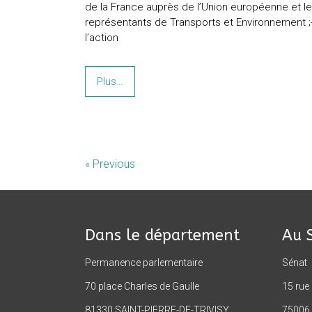
de la France auprès de l’Union européenne et les
représentants de Transports et Environnement ;
l’action
Plus…
« Previous
Dans le département
Au 
Permanence parlementaire
Sénat
70 place Charles de Gaulle
15 rue
81330 SAINT-PIERRE-DE-TRIVISY
75006 