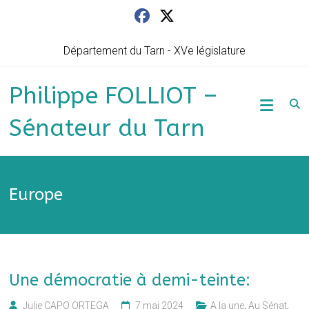
Skip
to
content
Département du Tarn - XVe législature
Philippe FOLLIOT –
Sénateur du Tarn
Europe
Une démocratie à demi-teinte:
Julie CAPO ORTEGA
7 mai 2024
A la une
,
Au Sénat
,