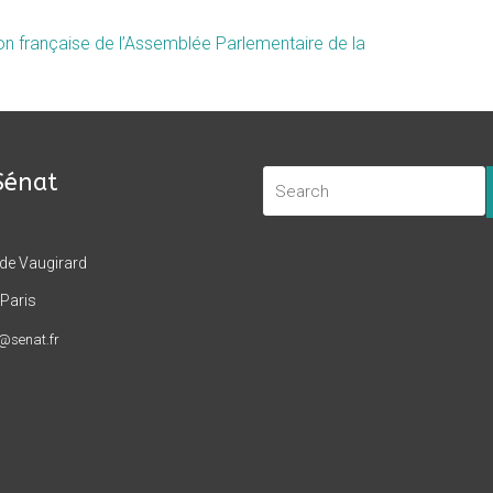
n française de l’Assemblée Parlementaire de la
Sénat
 de Vaugirard
Paris
t@senat.fr