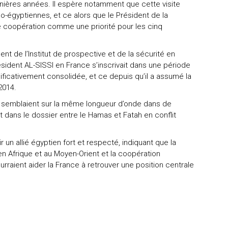
dernières années. Il espère notamment que cette visite
o-égyptiennes, et ce alors que le Président de la
coopération comme une priorité pour les cinq
 de l’Institut de prospective et de la sécurité en
ésident AL-SISSI en France s’inscrivait dans une période
nificativement consolidée, et ce depuis qu’il a assumé la
2014.
s semblaient sur la même longueur d’onde dans de
ans le dossier entre le Hamas et Fatah en conflit
ir un allié égyptien fort et respecté, indiquant que la
 en Afrique et au Moyen-Orient et la coopération
rraient aider la France à retrouver une position centrale