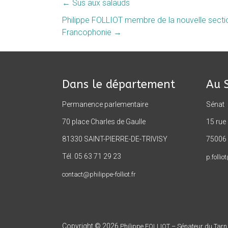
←
Sus aux salauds
Philippe FOLLIOT membre de la nouvelle sectio
Francophonie
→
Dans le département
Au 
Permanence parlementaire
Sénat
70 place Charles de Gaulle
15 rue
81330 SAINT-PIERRE-DE-TRIVISY
75006 
Tél. 05 63 71 29 23
p.follio
contact@philippe-folliot.fr
Copyright © 2026
Philippe FOLLIOT – Sénateur du Tarn