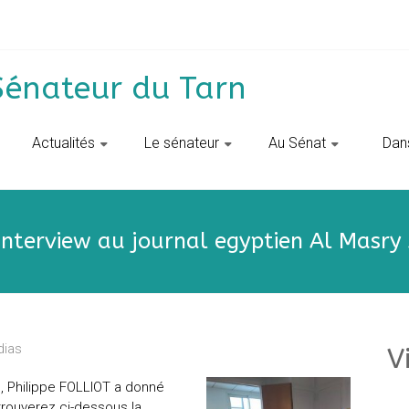
Sénateur du Tarn
Actualités
Le sénateur
Au Sénat
‎ ‎ D
interview au journal egyptien Al Masry
dias
V
, Philippe FOLLIOT a donné
trouverez ci-dessous la