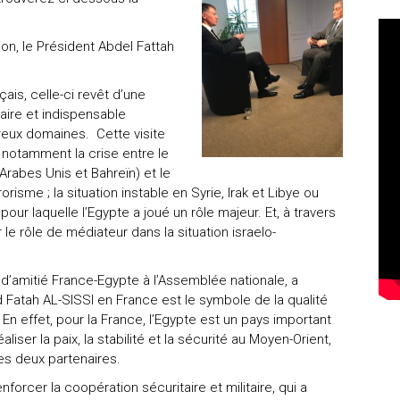
ion, le Président Abdel Fattah
ais, celle-ci revêt d’une
aire et indispensable
eux domaines. Cette visite
c notamment la crise entre le
Arabes Unis et Bahreïn) et le
orisme ; la situation instable en Syrie, Irak et Libye ou
pour laquelle l’Egypte a joué un rôle majeur. Et, à travers
 le rôle de médiateur dans la situation israelo-
d’amitié France-Egypte à l’Assemblée nationale, a
d Fatah AL-SISSI en France est le symbole de la qualité
 En effet, pour la France, l’Egypte est un pays important
liser la paix, la stabilité et la sécurité au Moyen-Orient,
les deux partenaires.
orcer la coopération sécuritaire et militaire, qui a