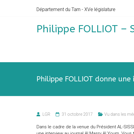
Skip
Département du Tarn - XVe législature
to
content
Philippe FOLLIOT – 
Philippe FOLLIOT donne une 
LGR
31 octobre 2017
Vu dans les mé
Dans le cadre de la venue du Président AL-SISSI
une interview au journal Al Masry Al Youm. Vous 