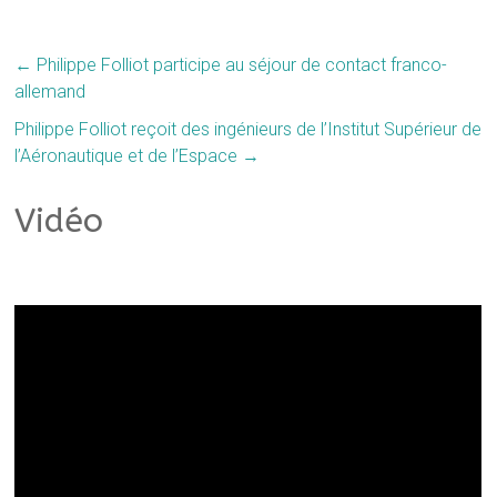
←
Philippe Folliot participe au séjour de contact franco-
allemand
Philippe Folliot reçoit des ingénieurs de l’Institut Supérieur de
l’Aéronautique et de l’Espace
→
Vidéo